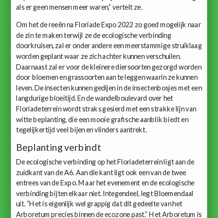
als er geen mensen meer waren,” vertelt ze.
Om het de reeën na Floriade Expo 2022 zo goed mogelijk naar
de zin te maken terwijl ze de ecologische verbinding
doorkruisen, zal er onder andere een meerstammige struiklaag
worden geplant waar ze zich achter kunnen verschuilen.
Daarnaast zal er voor de kleinere diersoorten gezorgd worden
door bloemen en grassoorten aan te leggen waarin ze kunnen
leven. De insecten kunnen gedijen in de insectenbosjes met een
langdurige bloeitijd. En de wandelboulevard over het
Floriadeterrein wordt straks gesierd met een strakke lijn van
witte beplanting, die een mooie grafische aanblik biedt en
tegelijkertijd veel bijen en vlinders aantrekt.
Beplanting verbindt
De ecologische verbinding op het Floriadeterrein ligt aan de
zuidkant van de A6. Aan die kant ligt ook een van de twee
entrees van de Expo. Maar het evenement en de ecologische
verbinding bijten elkaar niet. Integendeel, legt Bloemendaal
uit. “Het is eigenlijk wel grappig dat dit gedeelte van het
Arboretum precies binnen de ecozone past.” Het Arboretum is