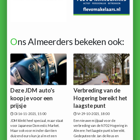
O
ns Almeerders bekeken ook:
Deze JDM auto's
Verbreding van de
koop je voor een
Hogering bereikt het
prijsje
laagste punt
Di 16-11-2021, 15:00
Vr 29-10-2021, 18:00
JDM klinkt heel speciaal, maar staat
Een nieuwe mijlpaal voor de
voor Japanese Domestic Market.
verbreding van de N702 Hogering in
Maar ook voor minder dan tien
Almere: het laagste punt is bereikt.
duizend euro kun je al met een
Gedeputeerde Jan de Reus en