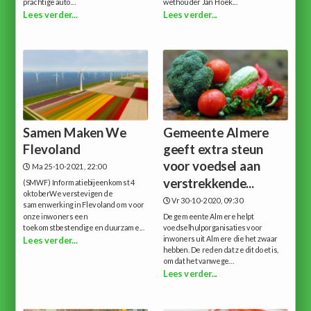
prachtige auto...
wethouder Jan Hoek...
Lees verder...
Lees verder...
Samen Maken We
Gemeente Almere
Flevoland
geeft extra steun
voor voedsel aan
Ma 25-10-2021, 22:00
verstrekkende...
(SMWF) Informatiebijeenkomst 4
oktoberWe verstevigen de
Vr 30-10-2020, 09:30
samenwerking in Flevoland om voor
onze inwoners een
De gemeente Almere helpt
toekomstbestendige en duurzame...
voedselhulporganisaties voor
inwoners uit Almere die het zwaar
Lees verder...
hebben. De reden dat ze dit doet is,
omdat het vanwege...
Lees verder...