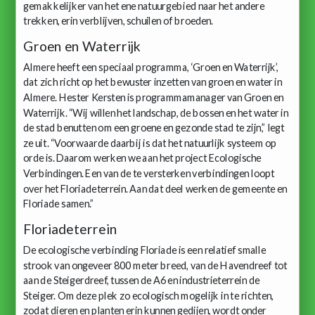
gemakkelijker van het ene natuurgebied naar het andere
trekken, erin verblijven, schuilen of broeden.
Groen en Waterrijk
Almere heeft een speciaal programma, ‘Groen en Waterrijk’,
dat zich richt op het bewuster inzetten van groen en water in
Almere. Hester Kersten is programmamanager van Groen en
Waterrijk. “Wij willen het landschap, de bossen en het water in
de stad benutten om een groene en gezonde stad te zijn,” legt
ze uit. “Voorwaarde daarbij is dat het natuurlijk systeem op
orde is. Daarom werken we aan het project Ecologische
Verbindingen. Een van de te versterken verbindingen loopt
over het Floriadeterrein. Aan dat deel werken de gemeente en
Floriade samen.”
Floriadeterrein
De ecologische verbinding Floriade is een relatief smalle
strook van ongeveer 800 meter breed, van de Havendreef tot
aan de Steigerdreef, tussen de A6 en industrieterrein de
Steiger. Om deze plek zo ecologisch mogelijk in te richten,
zodat dieren en planten erin kunnen gedijen, wordt onder