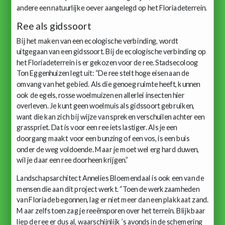
andere een natuurlijke oever aangelegd op het Floriadeterrein.
Ree als gidssoort
Bij het maken van een ecologische verbinding, wordt
uitgegaan van een gidssoort. Bij de ecologische verbinding op
het Floriadeterrein is er gekozen voor de ree. Stadsecoloog
Ton Eggenhuizen legt uit: “De ree stelt hoge eisen aan de
omvang van het gebied. Als die genoeg ruimte heeft, kunnen
ook de egels, rosse woelmuizen en allerlei insecten hier
overleven. Je kunt geen woelmuis als gidssoort gebruiken,
want die kan zich bij wijze van spreken verschuilen achter een
grasspriet. Dat is voor een ree iets lastiger. Als je een
doorgang maakt voor een bunzing of een vos, is een buis
onder de weg voldoende. Maar je moet wel erg hard duwen,
wil je daar een ree doorheen krijgen.”
Landschapsarchitect Annelies Bloemendaal is ook een van de
mensen die aan dit project werkt. “Toen de werkzaamheden
van Floriade begonnen, lag er niet meer dan een plakkaat zand.
Maar zelfs toen zag je reeënsporen over het terrein. Blijkbaar
liep de ree er dus al, waarschijnlijk ’s avonds in de schemering