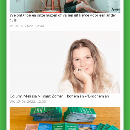
We ontgroeien onze huizen of vallen uit liefde voor een ander
huis.
Vr 15-07-2022, 12:00
Column Melissa Nijdam: Zomer + bohemian = ‘Bloohemian’
Wo 15-06-2022, 12:00