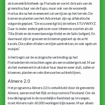
de bomenbibliotheek op Floriade en vormt de basis van de
groenstructuur van de Expo, maar ook van de woonwijk
Hortus die na het evenement zal verrijzen op het terrein. De
bomen en planten van het Arboretum zijn op alfabetische
volgorde geplant. “De ecozone ligt bij de letters STUVWXYZ.
Daar is onder andere gekozen voor inheemse soorten als de
Tilia (linde en de meerstammige linde) en de Salix (wilgen). En
daarnaast zijn er grassen en bloemen geplant op de acht
kavels. Die zullen vlinders en bijen aantrekken, en ook egels en
muisjes.”
In het begin zal de ecologische verbinding op het
Floriadeterrein misschien ogen als een modderige boel. Maar
als het evenement in oktober haar deuren weer sluit, zullen er
bloemen, planten en vele diersoorten achterblijven.
Almere 2.0
Het programma Almere 2.0 is ontwikkeld door de gemeente
Almere, samen met het Rijk en de provincie Flevoland. Om de
bevolkingsgroei in de noordelijke Randstad op te vangen,
moet Almere ruim 60.000 woningen bijbouwen. Maar alleen