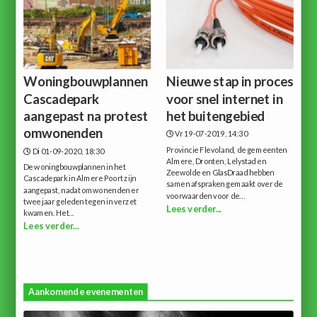
Woningbouwplannen
Nieuwe stap in proces
Cascadepark
voor snel internet in
aangepast na protest
het buitengebied
omwonenden
Vr 19-07-2019, 14:30
Provincie Flevoland, de gemeenten
Di 01-09-2020, 18:30
Almere, Dronten, Lelystad en
De woningbouwplannen in het
Zeewolde en GlasDraad hebben
Cascadepark in Almere Poort zijn
samen afspraken gemaakt over de
aangepast, nadat omwonenden er
voorwaarden voor de...
twee jaar geleden tegen in verzet
Lees verder...
kwamen. Het...
Lees verder...
Aankomende evenementen