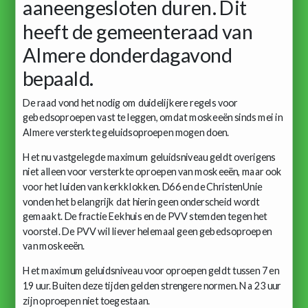
aaneengesloten duren. Dit
heeft de gemeenteraad van
Almere donderdagavond
bepaald.
De raad vond het nodig om duidelijkere regels voor
gebedsoproepen vast te leggen, omdat moskeeën sinds mei in
Almere versterkte geluidsoproepen mogen doen.
Het nu vastgelegde maximum geluidsniveau geldt overigens
niet alleen voor versterkte oproepen van moskeeën, maar ook
voor het luiden van kerkklokken. D66 en de ChristenUnie
vonden het belangrijk dat hierin geen onderscheid wordt
gemaakt. De fractie Eekhuis en de PVV stemden tegen het
voorstel. De PVV wil liever helemaal geen gebedsoproepen
van moskeeën.
Het maximum geluidsniveau voor oproepen geldt tussen 7 en
19 uur. Buiten deze tijden gelden strengere normen. Na 23 uur
zijn oproepen niet toegestaan.