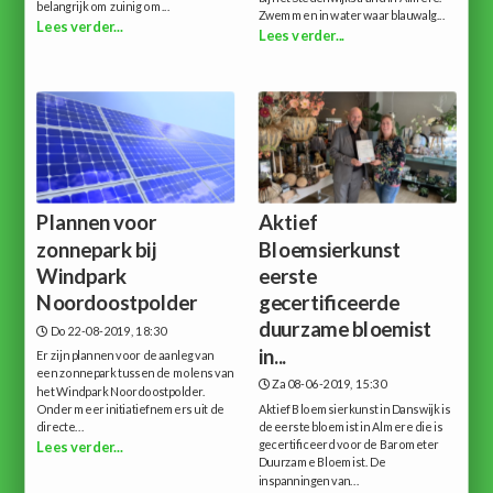
belangrijk om zuinig om...
Zwemmen in water waar blauwalg...
Lees verder...
Lees verder...
Plannen voor
Aktief
zonnepark bij
Bloemsierkunst
Windpark
eerste
Noordoostpolder
gecertificeerde
duurzame bloemist
Do 22-08-2019, 18:30
in...
Er zijn plannen voor de aanleg van
een zonnepark tussen de molens van
Za 08-06-2019, 15:30
het Windpark Noordoostpolder.
Onder meer initiatiefnemers uit de
Aktief Bloemsierkunst in Danswijk is
directe...
de eerste bloemist in Almere die is
gecertificeerd voor de Barometer
Lees verder...
Duurzame Bloemist. De
inspanningen van...