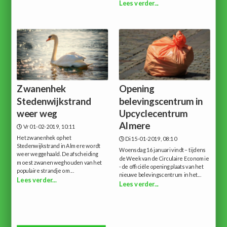
Lees verder...
Zwanenhek
Opening
Stedenwijkstrand
belevingscentrum in
weer weg
Upcyclecentrum
Almere
Vr 01-02-2019, 10:11
Het zwanenhek op het
Di 15-01-2019, 08:10
Stedenwijkstrand in Almere wordt
Woensdag 16 januari vindt – tijdens
weer weggehaald. De afscheiding
de Week van de Circulaire Economie
moest zwanen weghouden van het
- de officiële opening plaats van het
populaire strandje om...
nieuwe belevingscentrum in het...
Lees verder...
Lees verder...