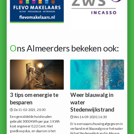
O
ns Almeerders bekeken ook:
3 tips om energie te
Weer blauwalg in
besparen
water
Stedenwijkstrand
Do 11-02-2021, 20:30
Een gemiddelde huishouden
Wo 16-09-2020, 16:30
gebruikt 3000 KWh per jaar, 1 KWh
Er is een waarschuwing afgegeven in
kost ongeveer 0,22 Cent. Niet
verband met blauwalg voor het water
goedkoop dus, en daarom is het
bij het Stedenwijkstrand in Almere.