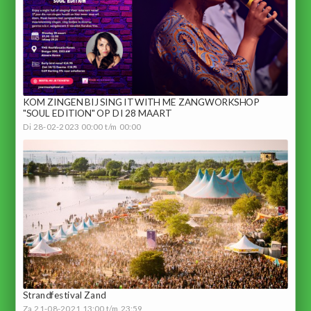
KOM ZINGEN BIJ SING IT WITH ME ZANGWORKSHOP
"SOUL EDITION" OP DI 28 MAART
Di 28-02-2023 00:00 t/m 00:00
Strandfestival Zand
Za 21-08-2021 13:00 t/m 23:59