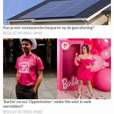
Kun je met zonnepanelen besparen op de gasrekening?
Do 27-07-2023, 18:00
'Barbie' versus 'Oppenheimer': welke film wint in welk
werelddeel?
Do 27-07-2023, 14:00