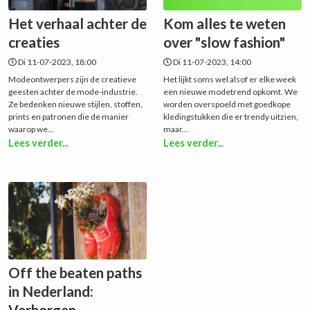
Het verhaal achter de
Kom alles te weten
creaties
over "slow fashion"
Di 11-07-2023, 18:00
Di 11-07-2023, 14:00
Modeontwerpers zijn de creatieve
Het lijkt soms wel alsof er elke week
geesten achter de mode-industrie.
een nieuwe modetrend opkomt. We
Ze bedenken nieuwe stijlen, stoffen,
worden overspoeld met goedkope
prints en patronen die de manier
kledingstukken die er trendy uitzien,
waarop we...
maar...
Lees verder...
Lees verder...
Off the beaten paths
in Nederland:
Verborgen