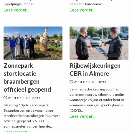
Speeljungle’. Onder...
beeldend kunstenaar...
Lees verder...
Lees verder...
Zonnepark
Rijbewijskeuringen
stortlocatie
CBR in Almere
braambergen
Vr 14-07-2023, 18:00
officieel geopend
Een medische keuring voor het
verlengen van uw rijbewijs is nodig
Vr 14-07-2023, 22:00
wanneer je 75 jaar of ouder bent of
Maandag 10 juli is zonnepark
wanneer u een zgn. groot rijbewijs
Braambergen op de voormalige
(C/D/E)...
stortlocatie Braambergen in Almere
Lees verder...
officieel geopend. 26.000
zonnepanelen vangen hier de...