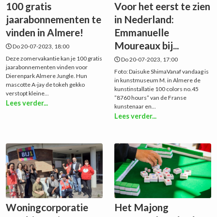
100 gratis
Voor het eerst te zien
jaarabonnementen te
in Nederland:
vinden in Almere!
Emmanuelle
Moureaux bij...
Do 20-07-2023, 18:00
Deze zomervakantie kan je 100 gratis
Do 20-07-2023, 17:00
jaarabonnementen vinden voor
Foto: Daisuke ShimaVanaf vandaag is
Dierenpark Almere Jungle. Hun
in kunstmuseum M. in Almere de
mascotte A-jay de tokeh gekko
kunstinstallatie 100 colors no.45
verstopt kleine...
”8760 hours” van de Franse
Lees verder...
kunstenaar en...
Lees verder...
Woningcorporatie
Het Majong