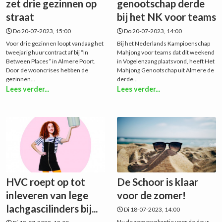
zet drie gezinnen op
genootschap derde
straat
bij het NK voor teams
Do 20-07-2023, 15:00
Do 20-07-2023, 14:00
Voor drie gezinnen loopt vandaag het
Bij het Nederlands Kampioenschap
tweejarig huurcontract af bij “In
Mahjong voor teams dat dit weekend
Between Places” in Almere Poort.
in Vogelenzang plaatsvond, heeft Het
Door de wooncrises hebben de
Mahjong Genootschap uit Almere de
gezinnen...
derde...
Lees verder...
Lees verder...
HVC roept op tot
De Schoor is klaar
inleveren van lege
voor de zomer!
lachgascilinders bij...
Di 18-07-2023, 14:00
Nu de zomervakantie voor de deur