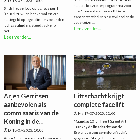
Di 18-07-2023, 18:00
staat is het zomerprogramma voor
Sinds het verbod op lachgas per 1
alle Almeerders bekend! Deze
januari 2023 en het vervallen van
zomer staat bol van de afwisselende
statiegeld op lege cilinders belanden
activiteiten...
lachgascilinders steeds vaker bij
Lees verder...
het...
Lees verder...
Arjen Gerritsen
Liftschacht krijgt
aanbevolen als
complete facelift
commissaris van de
Ma 17-07-2023, 22:00
Koning in de...
Maandag 10 juli heeft Street Art
Frankey de liftschacht aan de
Di 18-07-2023, 10:00
Esplanade een complete facelift
Arjen Gerritsen is door Provinciale
gegeven. Dit is gebeurd met de