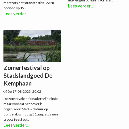
uitbrengen op hun favoriete...
met trots het strandfestival ZAND
Lees verder...
opende op 19...
Lees verder...
Zomerfestival op
Stadslandgoed De
Kemphaan
Do 17-08-2023, 20:02
De zomervakantie nadert zijn einde,
maar voordat het zover is,
organiseert Stad & Natuur op
donderdagmiddag 31 augustus een
groots feest op...
Lees verder...