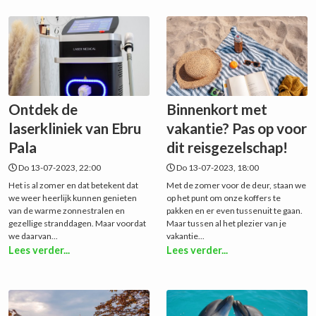
Ontdek de
Binnenkort met
laserkliniek van Ebru
vakantie? Pas op voor
Pala
dit reisgezelschap!
Do 13-07-2023, 22:00
Do 13-07-2023, 18:00
Het is al zomer en dat betekent dat
Met de zomer voor de deur, staan we
we weer heerlijk kunnen genieten
op het punt om onze koffers te
van de warme zonnestralen en
pakken en er even tussenuit te gaan.
gezellige stranddagen. Maar voordat
Maar tussen al het plezier van je
we daarvan...
vakantie...
Lees verder...
Lees verder...