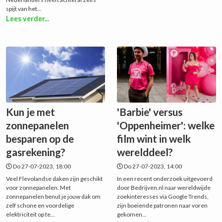
spijt van het...
Lees verder...
Kun je met
'Barbie' versus
zonnepanelen
'Oppenheimer': welke
besparen op de
film wint in welk
gasrekening?
werelddeel?
Do 27-07-2023, 18:00
Do 27-07-2023, 14:00
Veel Flevolandse daken zijn geschikt
In een recent onderzoek uitgevoerd
voor zonnepanelen. Met
door Bedrijven.nl naar wereldwijde
zonnepanelen benut je jouw dak om
zoekinteresses via Google Trends,
zelf schone en voordelige
zijn boeiende patronen naar voren
elektriciteit op te...
gekomen...