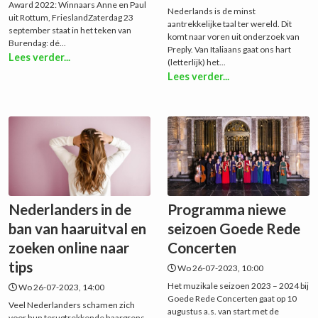
Award 2022: Winnaars Anne en Paul
Nederlands is de minst
uit Rottum, FrieslandZaterdag 23
aantrekkelijke taal ter wereld. Dit
september staat in het teken van
komt naar voren uit onderzoek van
Burendag: dé...
Preply. Van Italiaans gaat ons hart
Lees verder...
(letterlijk) het...
Lees verder...
Nederlanders in de
Programma niewe
ban van haaruitval en
seizoen Goede Rede
zoeken online naar
Concerten
tips
Wo 26-07-2023, 10:00
Het muzikale seizoen 2023 – 2024 bij
Wo 26-07-2023, 14:00
Goede Rede Concerten gaat op 10
Veel Nederlanders schamen zich
augustus a.s. van start met de
voor hun terugtrekkende haargrens