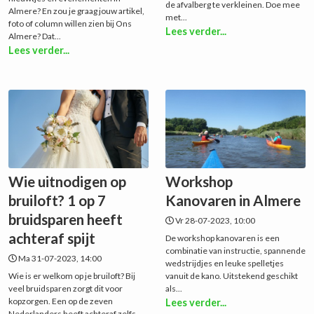
de afvalberg te verkleinen. Doe mee
Almere? En zou je graag jouw artikel,
met...
foto of column willen zien bij Ons
Lees verder...
Almere? Dat...
Lees verder...
Wie uitnodigen op
Workshop
bruiloft? 1 op 7
Kanovaren in Almere
bruidsparen heeft
Vr 28-07-2023, 10:00
achteraf spijt
De workshop kanovaren is een
combinatie van instructie, spannende
Ma 31-07-2023, 14:00
wedstrijdjes en leuke spelletjes
Wie is er welkom op je bruiloft? Bij
vanuit de kano. Uitstekend geschikt
veel bruidsparen zorgt dit voor
als...
kopzorgen. Een op de zeven
Lees verder...
Nederlanders heeft achteraf zelfs