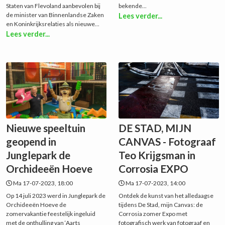
Staten van Flevoland aanbevolen bij
bekende...
de minister van Binnenlandse Zaken
Lees verder...
en Koninkrijksrelaties als nieuwe...
Lees verder...
Nieuwe speeltuin
DE STAD, MIJN
geopend in
CANVAS - Fotograaf
Junglepark de
Teo Krijgsman in
Orchideeën Hoeve
Corrosia EXPO
Ma 17-07-2023, 18:00
Ma 17-07-2023, 14:00
Op 14 juli 2023 werd in Junglepark de
Ontdek de kunst van het alledaagse
Orchideeën Hoeve de
tijdens De Stad, mijn Canvas: de
zomervakantie feestelijk ingeluid
Corrosia zomer Expo met
met de onthulling van ‘Aarts
fotografisch werk van fotograaf en