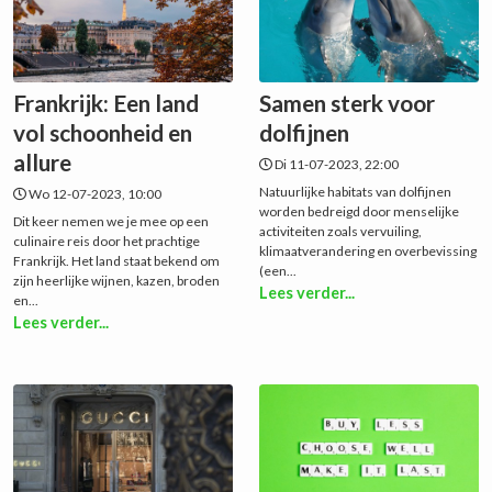
Frankrijk: Een land
Samen sterk voor
vol schoonheid en
dolfijnen
allure
Di 11-07-2023, 22:00
Natuurlijke habitats van dolfijnen
Wo 12-07-2023, 10:00
worden bedreigd door menselijke
Dit keer nemen we je mee op een
activiteiten zoals vervuiling,
culinaire reis door het prachtige
klimaatverandering en overbevissing
Frankrijk. Het land staat bekend om
(een...
zijn heerlijke wijnen, kazen, broden
Lees verder...
en...
Lees verder...