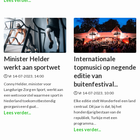
Lees verder...
Minister Helder
Internationale
werkt aan sportwet
topmusici op negende
editie van
Vr 14-07-2023, 14:00
buitenfestival...
Conny Helder, minister voor
Langdurige Zorg en Sport, werkt aan
Vr 14-07-2023, 10:00
een wetsvoorstel waarmee sport in
Nederland toekomstbestendig
Elke editie stelt Wonderfeel een land
georganiseerd gaat...
centraal. Dit jaar is dat, bij het
honderdjarig bestaan van de
Lees verder...
republiek, Turkije met een
programma...
Lees verder...