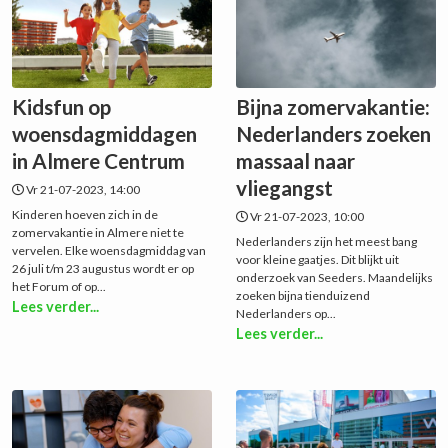
Kidsfun op
Bijna zomervakantie:
woensdagmiddagen
Nederlanders zoeken
in Almere Centrum
massaal naar
vliegangst
Vr 21-07-2023, 14:00
Kinderen hoeven zich in de
Vr 21-07-2023, 10:00
zomervakantie in Almere niet te
Nederlanders zijn het meest bang
vervelen. Elke woensdagmiddag van
voor kleine gaatjes. Dit blijkt uit
26 juli t/m 23 augustus wordt er op
onderzoek van Seeders. Maandelijks
het Forum of op...
zoeken bijna tienduizend
Lees verder...
Nederlanders op...
Lees verder...