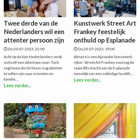
Twee derde van de
Kunstwerk Street Art
Nederlanders wil een
Frankey feestelijk
attenter persoon zijn
onthuld op Esplanade
Do 20-07-2023, 22:00
Do 20-07-2023, 19:00
Acht op de tien Nederlanders vindt
Almere is een bijzonder kunstwerk
zichzelf een attent persoon. Toch
rijker: Street Art Frankey voorzag de
zegt twee derde liever nog attenter
saaie liftschacht aan de Esplanade
te willen zijn naar vrienden en
namelijk van een volledige facelift,...
familie...
Lees verder...
Lees verder...