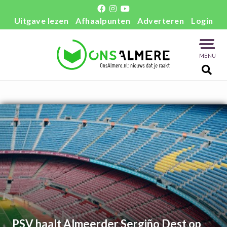
Uitgave lezen
Afhaalpunten
Adverteren
Login
MENU
PSV haalt Almeerder Sergiño Dest op