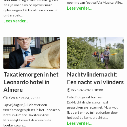
opening van festival Via Musica. Alle...
en zijn online volop op zoek naar
Lees verder...
oplossingen. Dit komt naar voren uit
onderzoek...
Lees verder...
Taxatiemorgen in het
Nachtvlindernacht:
Leonardo hotel in
Een nacht vol vlinders
Almere
Di 25-07-2023, 18:00
Foto: Fotograaf Jorn van
Di 25-07-2023, 22:00
EckNachtvlinders, normaal
Op vrijdag 28 juli vindt er een
gesproken zie je ze niet. Maar wat
taxatiemorgen plaats in het Leonardo
fladdert er nou in het donker door
hotel in Almere. Taxateur Arie
het bos? Je komt erachter...
Molendijk taxeert daar uw oude
Lees verder...
boeken zoals...