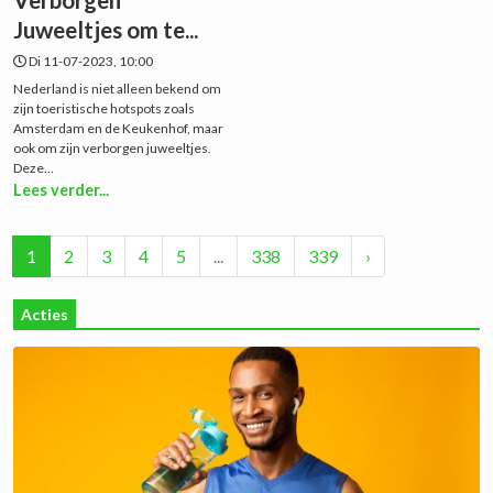
Juweeltjes om te...
Di 11-07-2023, 10:00
Nederland is niet alleen bekend om
zijn toeristische hotspots zoals
Amsterdam en de Keukenhof, maar
ook om zijn verborgen juweeltjes.
Deze...
Lees verder...
1
2
3
4
5
...
338
339
›
Acties