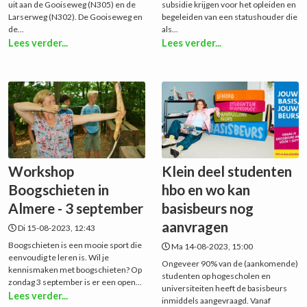
uit aan de Gooiseweg (N305) en de
subsidie krijgen voor het opleiden en
Larserweg (N302). De Gooiseweg en
begeleiden van een statushouder die
de...
als...
Lees verder...
Lees verder...
Workshop
Klein deel studenten
Boogschieten in
hbo en wo kan
Almere - 3 september
basisbeurs nog
aanvragen
Di 15-08-2023, 12:43
Boogschieten is een mooie sport die
Ma 14-08-2023, 15:00
eenvoudig te leren is. Wil je
Ongeveer 90% van de (aankomende)
kennismaken met ‪boogschieten? Op
studenten op hogescholen en
zondag 3 september is er een open...
universiteiten heeft de basisbeurs
Lees verder...
inmiddels aangevraagd. Vanaf